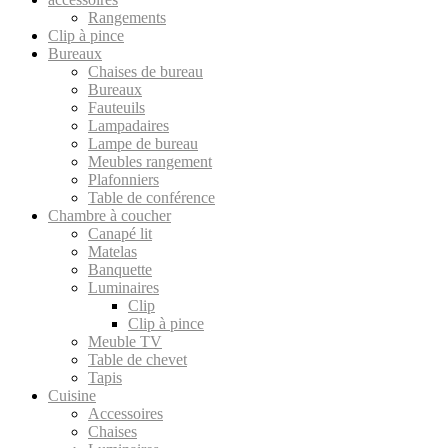
Rangements
Clip à pince
Bureaux
Chaises de bureau
Bureaux
Fauteuils
Lampadaires
Lampe de bureau
Meubles rangement
Plafonniers
Table de conférence
Chambre à coucher
Canapé lit
Matelas
Banquette
Luminaires
Clip
Clip à pince
Meuble TV
Table de chevet
Tapis
Cuisine
Accessoires
Chaises