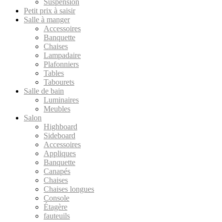
Suspension
Petit prix à saisir
Salle à manger
Accessoires
Banquette
Chaises
Lampadaire
Plafonniers
Tables
Tabourets
Salle de bain
Luminaires
Meubles
Salon
Highboard
Sideboard
Accessoires
Appliques
Banquette
Canapés
Chaises
Chaises longues
Console
Étagère
fauteuils