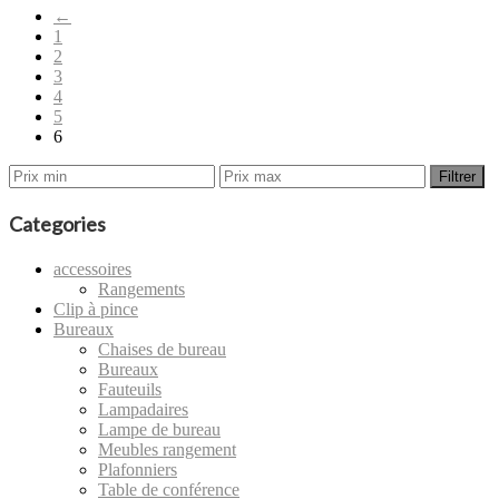
←
1
2
3
4
5
6
Filtrer
Categories
accessoires
Rangements
Clip à pince
Bureaux
Chaises de bureau
Bureaux
Fauteuils
Lampadaires
Lampe de bureau
Meubles rangement
Plafonniers
Table de conférence