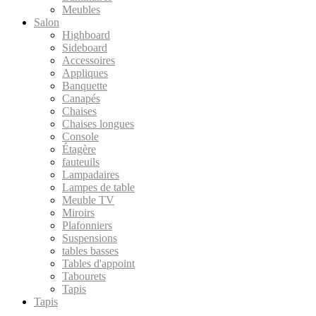
Meubles
Salon
Highboard
Sideboard
Accessoires
Appliques
Banquette
Canapés
Chaises
Chaises longues
Console
Étagère
fauteuils
Lampadaires
Lampes de table
Meuble TV
Miroirs
Plafonniers
Suspensions
tables basses
Tables d'appoint
Tabourets
Tapis
Tapis