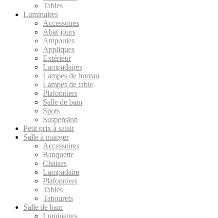
Tables
Luminaires
Accessoires
Abat-jours
Ampoules
Appliques
Extérieur
Lampadaires
Lampes de bureau
Lampes de table
Plafonniers
Salle de bain
Spots
Suspension
Petit prix à saisir
Salle à manger
Accessoires
Banquette
Chaises
Lampadaire
Plafonniers
Tables
Tabourets
Salle de bain
Luminaires